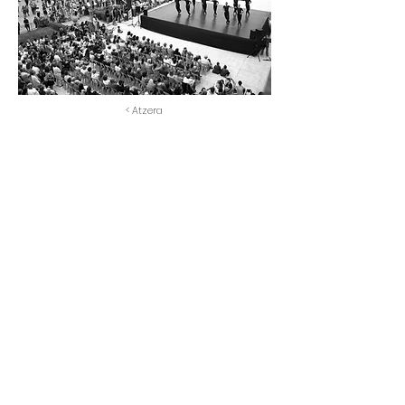
< Atzera
Euskal Herria 9 , 20003 Donostia -
San Sebastián, Tel.:
943 420 905