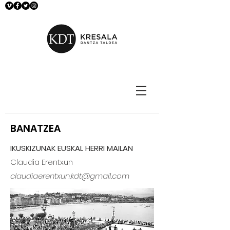
BANATZEA
IKUSKIZUNAK EUSKAL HERRI MAILAN
Claudia Erentxun
claudiaerentxun.kdt@gmail.com