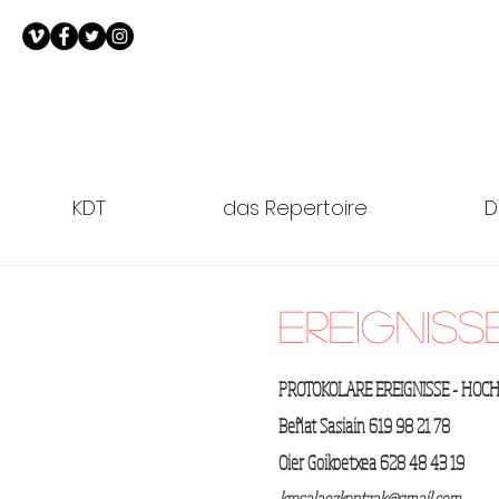
KDT
das Repertoire
D
Ereigniss
PROTOKOLARE EREIGNISSE - HOC
Beñat Sasiain 619 98 21 78
Oier Goikoetxea 628 48 43 19