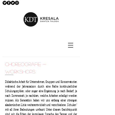
Choreografie -
Workshops
Didaktische Arbeit für Unternehmen, Gruppen und Konservatorien
während der Jahressaison durch eine Reihe kontinuierlicher
Schulungszyklen; oder sogar eine Ergänzung je nach Bedarf, je
nach Sommerzeit, je nachdem, welche Arbeiten erledigt werden
müssen. Als Generation haben wir uns entlang einer strengen
akademischen Linie weiterentwickelt und verschiedene „Schulen“
mit all ihren Bedeutungen umfasst; Unter diesem Gesichtspunkt
sind wir die Erben der komplexen Sprache des Tanzes und der