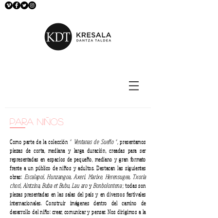
para niños
Como parte de la colección “
Ventanas de Sueño
”, presentamos
piezas de corta, mediana y larga duración, creadas para ser
representadas en espacios de pequeño, mediano y gran formato
frente a un público de niños y adultos. Destacan las siguientes
obras:
Escalapoi, Hunzangoa, Axeri, Marixe, Herensugea, Txoria
chori, Aintzina, Buba et Bubu, Lau aro
y
Bonbolontena
; todas son
piezas presentadas en las salas del país y en diversos festivales
internacionales. Construir imágenes dentro del camino de
desarrollo del niño: crear, comunicar y pensar. Nos dirigimos a la