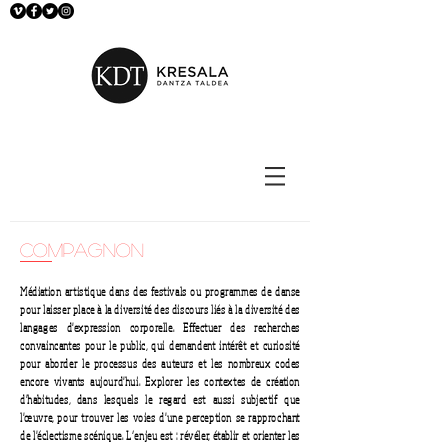
compagnon
Médiation artistique dans des festivals ou programmes de danse
pour laisser place à la diversité des discours liés à la diversité des
langages d'expression corporelle. Effectuer des recherches
convaincantes pour le public, qui demandent intérêt et curiosité
pour aborder le processus des auteurs et les nombreux codes
encore vivants aujourd'hui. Explorer les contextes de création
d'habitudes, dans lesquels le regard est aussi subjectif que
l'œuvre, pour trouver les voies d'une perception se rapprochant
de l'éclectisme scénique. L’enjeu est : révéler, établir et orienter les