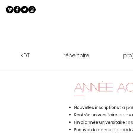
KDT
répertoire
pro
année aca
Nouvelles inscriptions :
à part
Rentrée universitaire :
semai
Fin d'année universitaire :
se
Festival de danse :
samedi 4 