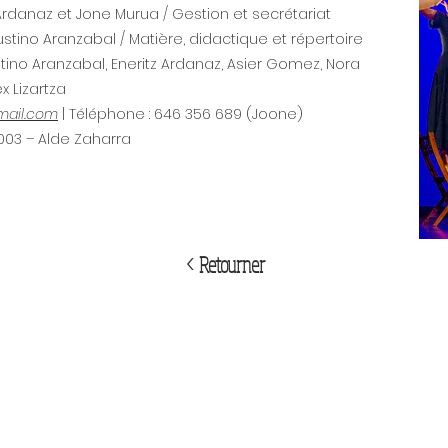
Ardanaz et Jone Murua / Gestion et secrétariat
stino Aranzabal / Matière, didactique et répertoire
ino Aranzabal, Eneritz Ardanaz, Asier Gomez, Nora
 Lizartza
mail.com
| Téléphone : 646 356 689 (Joone)
0003 – Alde Zaharra
< Retourner
tia - San Sebastián, Tél.: 943 420 905
com