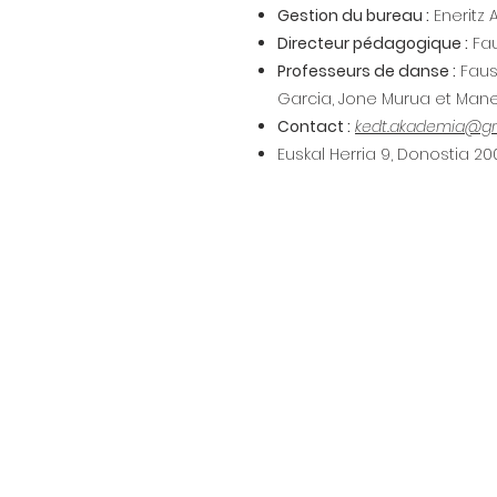
Gestion du bureau :
Eneritz 
Directeur pédagogique :
Fau
Professeurs de danse :
Faust
Garcia, Jone Murua et Manex
Contact :
kedt.akademia@g
Euskal Herria 9, Donostia 2
Euskal Herria 9, 20003 Donos
kresaladanzataldea@gmail.