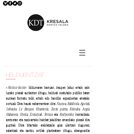
helduentzat
«
Hostoz-hosto
» bildumaren barruan, iraupen labur, ertain zein
luzeko piezak aurkezten ditugu, helduek osatutako publiko baten
aurrean formatu txiki, ertain edo handiko espazioetan emateko
sortuak. Obra hauek nabarmentzen dira:
Faunoa, Babilonia, Agotak,
Sehaska, Le Basque, Khantoria, Zesta punta, Keinuka, Argia,
Habanera, Oteiza, Errautsak, Ternua
eta
Rodtxenko
; herrialdeko
aretoetan eta nazioarteko hainbat jaialditan emandako piezak dira
guztiak. Obra bitarteko eraldatzaile gisa ulertzen dugunez,
zalantzak eta zantzu sotilak planteatzen ditugu, abangoardia