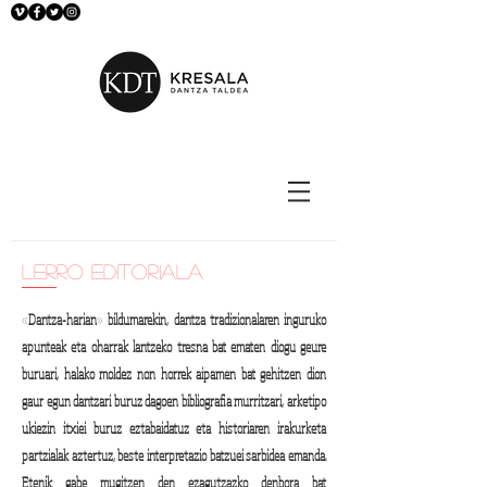
lerro editoriala
«Dantza-harian» bildumarekin, dantza tradizionalaren inguruko
apunteak eta oharrak lantzeko tresna bat ematen diogu geure
buruari, halako moldez non horrek aipamen bat gehitzen dion
gaur egun dantzari buruz dagoen bibliografia murritzari, arketipo
ukiezin itxiei buruz eztabaidatuz eta historiaren irakurketa
partzialak aztertuz, beste interpretazio batzuei sarbidea emanda.
Etenik gabe mugitzen den ezagutzazko denbora bat