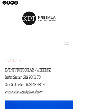
events
EVENT PROTOCOLAR - WEDDINGS
Beñat Sasiain
619 98 21 78
Oier Goikoetxea
628 48 43 19
kresalaezkontzak@gmail.com