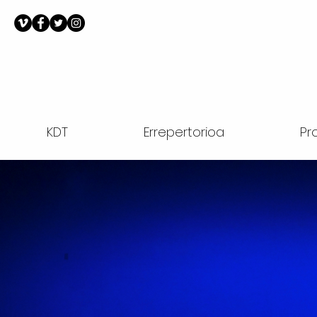
KDT
Errepertorioa
Pr