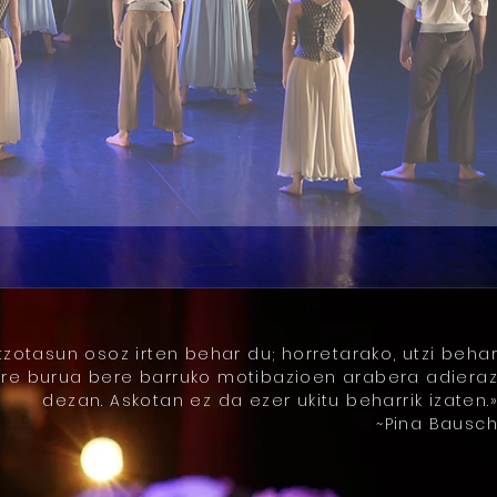
IKERKETA
ntzotasun osoz irten behar du; horretarako, utzi beha
ere burua bere barruko motibazioen arabera adiera
dezan. Askotan ez da ezer ukitu beharrik izaten.
~Pina Bausc