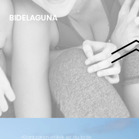
BIDELAGUNA
«Dantzaren etikak ez du bide