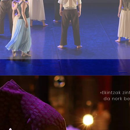
ZUZENDARITZA
«Ekintzak zi
da nork b